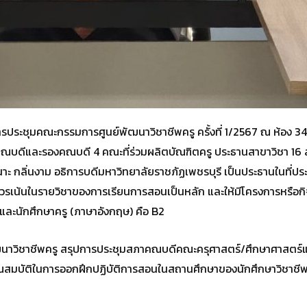
การประชุมคณะกรรมการศูนย์พัฒนาวิชาชีพครู ครั้งที่ 1/2567 ณ ห้อง 
ก่ คณบดีและรองคณบดี 4 คณะที่ร่วมผลิตบัณฑิตครู ประธานสาขาวิชา 16 
เสนาะ กลิ่นงาม อธิการบดีมหาวิทยาลัยราชภัฏเพชรบุรี เป็นประธานในที่ปร
วรเน้นในรายวิชาของการเรียนการสอนเป็นหลัก และให้มีโครงการหรือกิจ
1 และนักศึกษาครู (ภาษาอังกฤษ) คือ B2
พัฒนาวิชาชีพครู สรุปการประชุมสภาคณบดีคณะครุศาสตร์/ศึกษาศาสตร์แห
 คุณสมบัติในการออกฝึกปฏิบัติการสอนในสถานศึกษาของนักศึกษาวิชาช