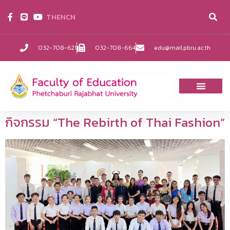
TH
EN
CN
032-708-621
032-708-664
edu@mail.pbru.ac.th
กิจกรรม “The Rebirth of Thai Fashion”