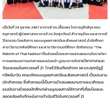
เมื่อวันที่ 24 ตุลาคม 2467 อาจารย์ ดร.เอื้อมพร โตภาณุรักษ์กุล คณะ
ครุศาสตร์ ผู้ช่วยศาสตราจารย์ ดร.จิตสุภวัฒน์ สำราญรัตน และอาจารย์
วิไลวรรณ ไชยลังการ คณะมนุษยศาสตร์และสังคมศาสตร์ นำนักศึกษา
สาขาวิชานากศิลป์ศึกษา และสาขาวิชาดนตรีศึกษา จัดกิจกรรม “The
Rebirth of Thai Fashion”เป็นส่วนหนึ่งของการแสดงผลงานในรายวิชา
รายวิชา
ภาษาและ
การออกแบบการแต่งกายและแต่งหน้า บูรณาการกับ
วัฒนธรรมในศตวรรษที่ 21 โดยได้รับเกียรติจาก รศ.ดร.ศุภณัฎฐ์
ทรัพย์นาวิน คณบดีคณะมนุษยศาสตร์และสังคมศาสตร์ เป็นประธาน
เปิดกิจกรรม ซึ่ง
กิจกรรมนี้เป็นการนำเสนอผลงานตามแนวคิดและ
แรงบันดาลใจของนักศึกษาผ่านมุมมองการใช้ภาษาที่เชื่อมโยงและ
สอดคล้องกับทักษะในการดำเนินชีวิตในศตวรรษที่ 21