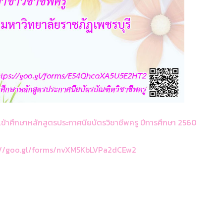
เข้าศึกษาหลักสูตรประกาศนียบัตรวิชาชีพครู ปีการศึกษา 2560
://goo.gl/forms/nvXM5KbLVPa2dCEw2