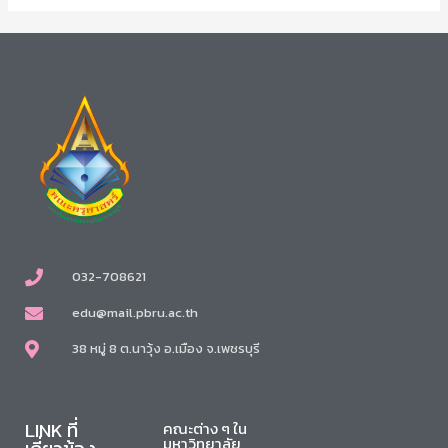
032-708621
edu@mail.pbru.ac.th
38 หมู่ 8 ต.นาวุ้ง อ.เมือง จ.เพชรบุรี
LINK ที่
คณะต่าง ๆ ใน
มหาวิทยาลัย