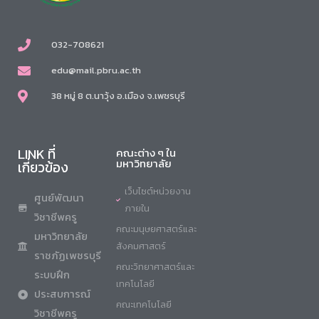
032-708621
edu@mail.pbru.ac.th
38 หมู่ 8 ต.นาวุ้ง อ.เมือง จ.เพชรบุรี
LINK ที่
คณะต่าง ๆ ใน
มหาวิทยาลัย
เกี่ยวข้อง
เว็บไซต์หน่วยงาน
ศูนย์พัฒนา
ภายใน
วิชาชีพครู
คณะมนุษยศาสตร์และ
มหาวิทยาลัย
สังคมศาสตร์
ราชภัฏเพชรบุรี
คณะวิทยาศาสตร์และ
ระบบฝึก
เทคโนโลยี
ประสบการณ์
คณะเทคโนโลยี
วิชาชีพครู