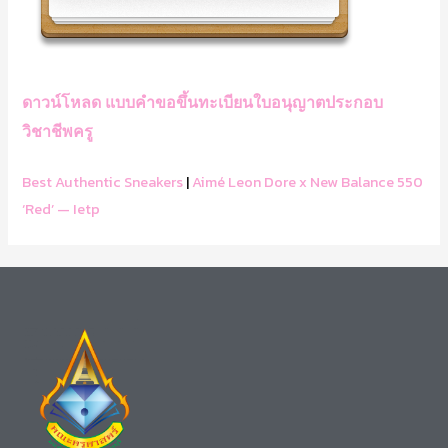
ดาวน์โหลด แบบคำขอขึ้นทะเบียนใบอนุญาตประกอบ
วิชาชีพครู
Best Authentic Sneakers
|
Aimé Leon Dore x New Balance 550
‘Red’ — Ietp