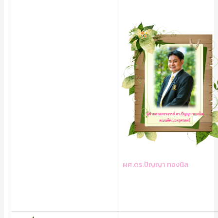
ผศ.ดร.ปัญญา ทองนิล