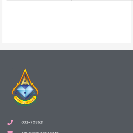
032-708621
edu@mail.pbru.ac.th