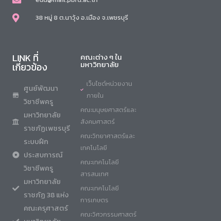
38 หมู่ 8 ต.นาวุ้ง อ.เมือง จ.เพชรบุรี
LINK ที่
คณะต่าง ๆ ใน
มหาวิทยาลัย
เกี่ยวข้อง
เว็บไซต์หน่วยงาน
ศูนย์พัฒนา
ภายใน
วิชาชีพครู
คณะมนุษยศาสตร์และ
มหาวิทยาลัย
สังคมศาสตร์
ราชภัฏเพชรบุรี
คณะวิทยาศาสตร์และ
ระบบฝึก
เทคโนโลยี
ประสบการณ์
คณะเทคโนโลยี
วิชาชีพครู
สารสนเทศ
มหาวิทยาลัย
คณะเทคโนโลยี
ราชภัฏ 38 แห่ง
การเกษตร
คณะครุศาสตร์
คณะวิศวกรรมศาสตร์