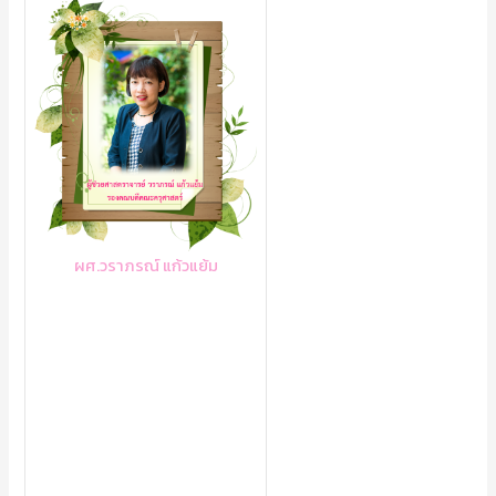
ผศ.วราภรณ์ แก้วแย้ม