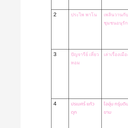
2
ประไพ พาโน
เพลินวานก
ชุมชนอนุรักษ
3
ปัญจารีย์ เหี่ยว
เล่าเรื่องเมื
หอม
ปรเมศร์ แก้ว
ไออุ่น กรุ่นดิ
4
ดุก
ขาม