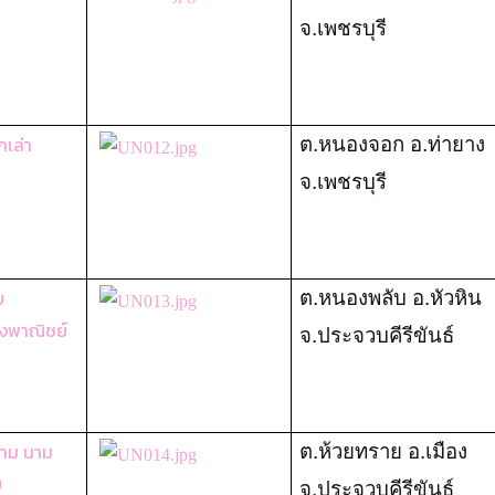
จ.เพชรบุรี
เล่า
ต.หนองจอก อ.ท่ายาง
จ.เพชรบุรี
บ
ต.หนองพลับ อ.หัวหิน
งพาณิชย์
จ.ประจวบคีรีขันธ์
าม นาม
ต.ห้วยทราย อ.เมือง
ย
จ.ประจวบคีรีขันธ์