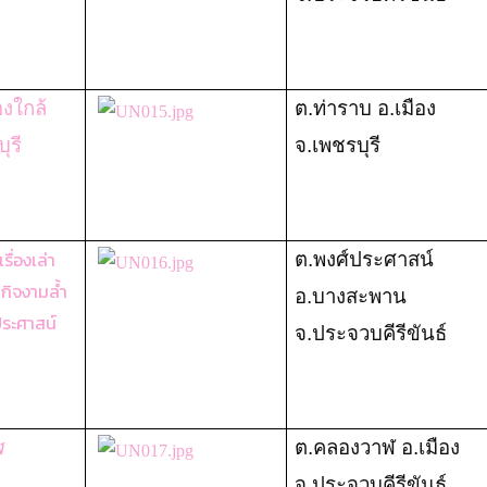
องใกล้
ต.ท่าราบ อ.เมือง
ุรี
จ.เพชรบุรี
รื่องเล่า
ต.พงศ์ประศาสน์
กิจงามล้ำ
อ.บางสะพาน
ประศาสน์
จ.ประจวบคีรีขันธ์
ฬ
ต.คลองวาฬ อ.เมือง
จ.ประจวบคีรีขันธ์