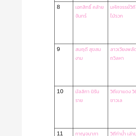
เอกสิทธิ์ คล้าย
มหัศจรรย์วิถี
8
จันทร์
ไม้รวก
สมฤดี สุขสม
ลาวเวียงพลัด
9
งาม
ถวิลหา
มัลลิกา นิรัน
วิถีเขาแดง วิ
10
ราย
ชาวเล
กาญจนาภา
วิถีท่าน้ำ เล่
11