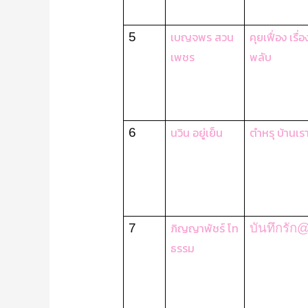
เบญจพร สวน
คุยเฟื่อง เรื
5
เพชร
พลับ
นวิน อยู่เย็น
ตำหรุ บ้านเร
6
ภิญญาพัชร์ โท
7
บันทึกรัก
@ก
ธรรม