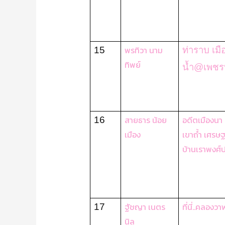
พรทิวา นาม
15
ท่าราบ เมื
ทิพย์
น้ำ
@เพชรบ
สายธาร น้อย
อดีตเมืองนา เ
16
เมือง
เขาถ้ำ เศรษฐ
บ้านเราพงศ์
ฐัชญา เนตร
ที่นี่..คลองวา
17
นิล