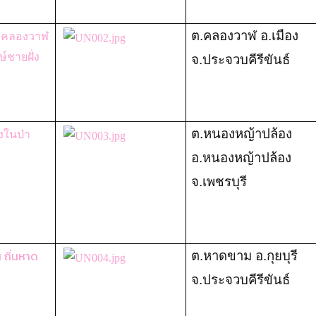
ต.คลองวาฬ อ.เมือง
ับคลองวาฬ
์ชายฝั่ง
จ.ประจวบคีรีขันธ์
ต.หนองหญ้าปล้อง
องในป่า
อ.หนองหญ้าปล้อง
จ.เพชรบุรี
น ถิ่นหาด
ต.หาดขาม อ.กุยบุรี
จ.ประจวบคีรีขันธ์