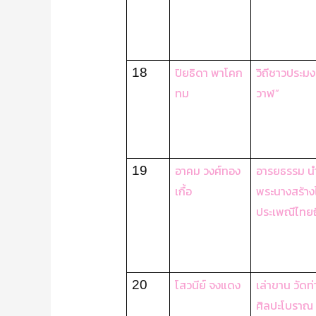
ปิยธิดา พาโคก
วิถีชาวประม
18
ทม
วาฬ”
อาคม วงศ์ทอง
อารยธรรม น
19
เกื้อ
พระนางสร้างไ
ประเพณีไทยถ
โสวนีย์ จงแดง
เล่าขาน วัดท
20
ศิลปะโบราณ