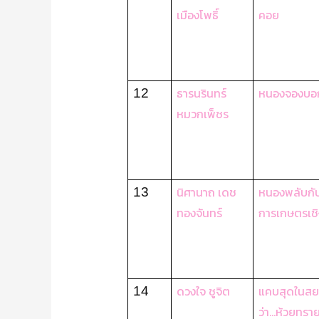
เมืองโพธิ์
คอย
ธารนรินทร์
หนองจองบอก
12
หมวกเพ็ชร
นิศานาถ เดช
หนองพลับกั
13
ทองจันทร์
การเกษตรเชิ
ดวงใจ ชูจิต
แคบสุดในสย
14
ว่า…ห้วยทรา