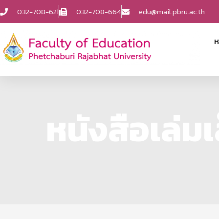
032-708-621
032-708-664
edu@mail.pbru.ac.th
ห
หนังสือเล่มเ