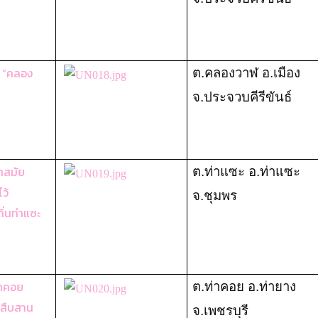
ง “คลอง
ต.คลองวาฬ อ.เมือง
จ.ประจวบคีรีขันธ์
ำสมัย
ต.ท่าแซะ อ.ท่าแซะ
ว้
จ.ชุมพร
ิ่นท่าแซะ
่าคอย
ต.ท่าคอย อ.ท่ายาง
 สืบสาน
จ.เพชรบุรี