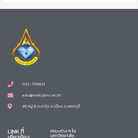
032-708621
edu@mail.pbru.ac.th
38 หมู่ 8 ต.นาวุ้ง อ.เมือง จ.เพชรบุรี
LINK ที่
คณะต่าง ๆ ใน
มหาวิทยาลัย
เกี่ยวข้อง