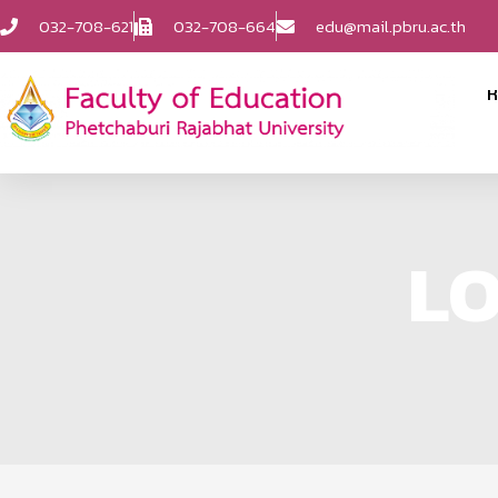
032-708-621
032-708-664
edu@mail.pbru.ac.th
ห
LO