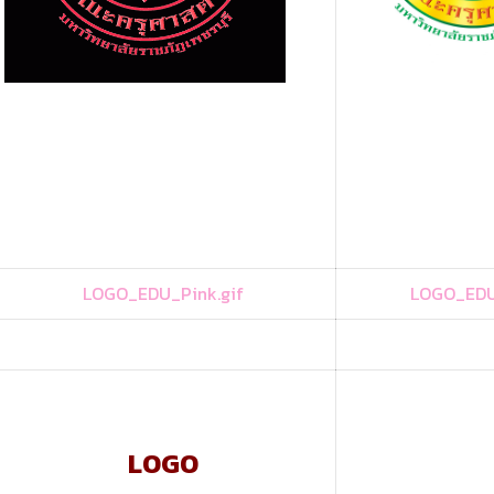
LOGO_EDU_Pink.gif
LOGO_EDU
LOGO