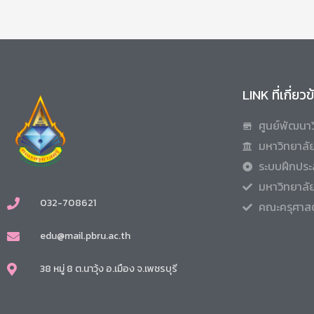
LINK ที่เกี่ยว
ศูนย์พัฒนาว
มหาวิทยาลัย
ระบบฝึกประ
มหาวิทยาลั
032-708621
คณะครุศาสต
edu@mail.pbru.ac.th
38 หมู่ 8 ต.นาวุ้ง อ.เมือง จ.เพชรบุรี