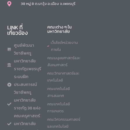
38 หมู่ 8 ต.นาวุ้ง อ.เมือง จ.เพชรบุรี
LINK ที่
คณะต่าง ๆ ใน
มหาวิทยาลัย
เกี่ยวข้อง
เว็บไซต์หน่วยงาน
ศูนย์พัฒนา
ภายใน
วิชาชีพครู
คณะมนุษยศาสตร์และ
มหาวิทยาลัย
สังคมศาสตร์
ราชภัฏเพชรบุรี
คณะวิทยาศาสตร์และ
ระบบฝึก
เทคโนโลยี
ประสบการณ์
คณะเทคโนโลยี
วิชาชีพครู
สารสนเทศ
มหาวิทยาลัย
คณะเทคโนโลยี
ราชภัฏ 38 แห่ง
การเกษตร
คณะครุศาสตร์
คณะวิศวกรรมศาสตร์
มหาวิทยาลัย
และเทคโนโลยี