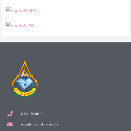
032-708621
edu@mail.pbru.ac.th