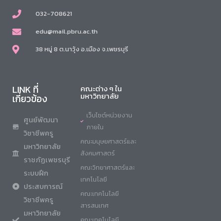
032-708621
edu@mail.pbru.ac.th
38 หมู่ 8 ต.นาวุ้ง อ.เมือง จ.เพชรบุรี
LINK ที่
คณะต่าง ๆ ใน
มหาวิทยาลัย
เกี่ยวข้อง
เว็บไซต์หน่วยงาน
ศูนย์พัฒนา
ภายใน
วิชาชีพครู
คณะมนุษยศาสตร์และ
มหาวิทยาลัย
สังคมศาสตร์
ราชภัฏเพชรบุรี
คณะวิทยาศาสตร์และ
ระบบฝึก
เทคโนโลยี
ประสบการณ์
คณะเทคโนโลยี
วิชาชีพครู
สารสนเทศ
มหาวิทยาลัย
คณะเทคโนโลยี