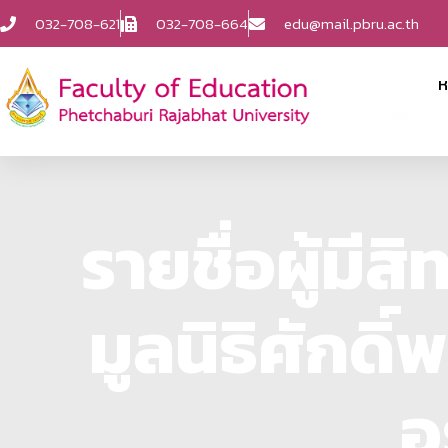
032-708-621
032-708-664
edu@mail.pbru.ac.th
ห
รายชื่อผู้มี
มูลนิธิศักดิ์
อ