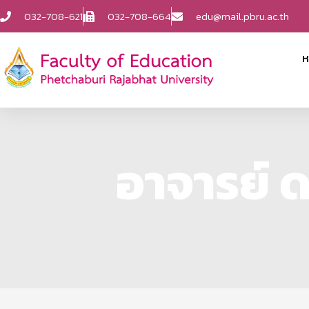
032-708-621
032-708-664
edu@mail.pbru.ac.th
ห
อาจารย์ ด